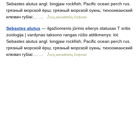
Sebastes alutus angl. longjaw rockfish; Pacific ocean perch rus.
грязный морской ёрш; грязный морской оукнь; тихоокеанский
клювач ryšiai:… …
Žuvų pavadinimų žodynas
Sebastes alutus
— ilgažiomenis jūrinis ešerys statusas T sritis
zoologija | vardynas taksono rangas rūšis atitikmenys: lot.
Sebastes alutus angl. longjaw rockfish; Pacific ocean perch rus.
грязный морской ёрш; грязный морской оукнь; тихоокеанский
клювач ryšiai:… …
Žuvų pavadinimų žodynas