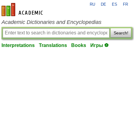
RU
DE
ES
FR
en-academic.com
Academic Dictionaries and Encyclopedias
Search!
Interpretations
Translations
Books
Игры ⚽