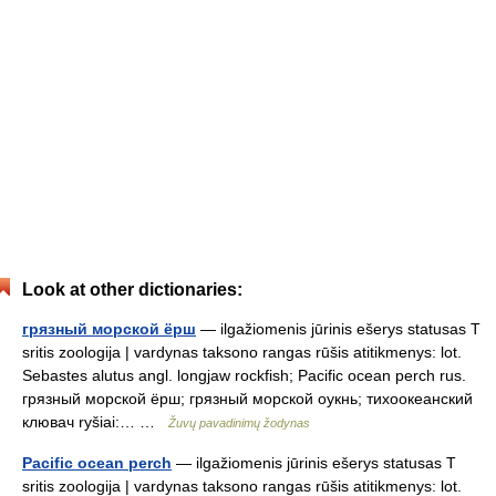
Look at other dictionaries:
грязный морской ёрш
— ilgažiomenis jūrinis ešerys statusas T
sritis zoologija | vardynas taksono rangas rūšis atitikmenys: lot.
Sebastes alutus angl. longjaw rockfish; Pacific ocean perch rus.
грязный морской ёрш; грязный морской оукнь; тихоокеанский
клювач ryšiai:… …
Žuvų pavadinimų žodynas
Pacific ocean perch
— ilgažiomenis jūrinis ešerys statusas T
sritis zoologija | vardynas taksono rangas rūšis atitikmenys: lot.