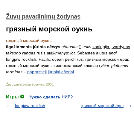
Žuvų pavadinimų žodynas
грязный морской оукнь
грязный морской оукнь
ilgažiomenis jūrinis
ešerys
statusas
T
sritis
zoologija | vardynas
taksono rangas
rūšis
atitikmenys
:
lot.
Sebastes alutus
angl.
longjaw rockfish; Pacific ocean perch
rus.
грязный морской ёрш;
грязный морской оукнь; тихоокеанский клювач
ryšiai
:
platesnis
terminas
–
paprastieji jūriniai ešeriai
Žuvų pavadinimų žodynas
.
2005
.
Игры ⚽
Нужно сделать НИР?
longjaw rockfish
грязный морской ёрш